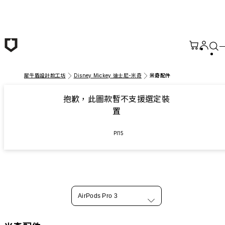
跳至主要內容
犀牛盾設計款工坊
Disney Mickey 迪士尼-米奇
米奇配件
抱歉，此圖款暫不支援選定裝
置
PI15
AirPods Pro 3