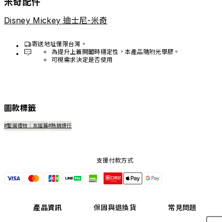
米奇配件
Disney Mickey 迪士尼-米奇
寄送地址僅限台灣。
為提升上蓋開闔時穩定性，本產品隨附光學膠。
可視需求決定是否使用
圖款標籤
#聖誕禮物：友誼篇
#熱銷排行
支援付款方式
產品資訊
保固與退換貨
常見問題