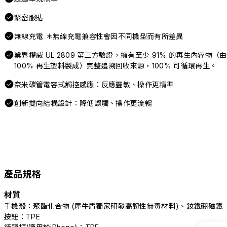
緊密服貼
無線充電 ＊無線充電兼容性會因不同機型而有所差異
業界權威 UL 2809 第三方驗證，擁有至少 91% 的再生內容物（由
100% 再生塑料製成）完整追溯回收來源，100% 可循環再生。
奈米碳管電容式觸控感應：反應靈敏、操作更精準
創新雙向結構設計：降低誤觸、操作更流暢
產品規格
材質
手機殼：聚酯化合物 (犀牛盾獨家研發高韌性無毒材料)、釹鐵硼磁鐵
按鈕：TPE