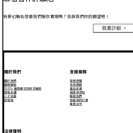
有夢幻聯名想要我們幫你實現嗎？告訴我們你的願望吧！
我要許願
關於我們
支援服務
關於我們
型號總覽
服務據點
常見問題
100% 循環再生防摔手機殼
產品支援
環境永續
退換貨須知
人才招募
聯絡我們
部落格
追蹤我的訂單
異業合作
法律聲明