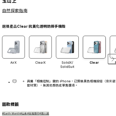
玉山上
自然探索指南
選擇產品
Clear 抗黃化透明防摔手機殼
AirX
ClearX
SolidX/
Clear
SolidSuit
具備「相機控制」鍵的 iPhone，已預裝黑色相機按鈕（奈米碳
管材質），無其他顏色或單售選項。
圖款標籤
#Earth Month
#山系
#台灣旅行
#旅人誌