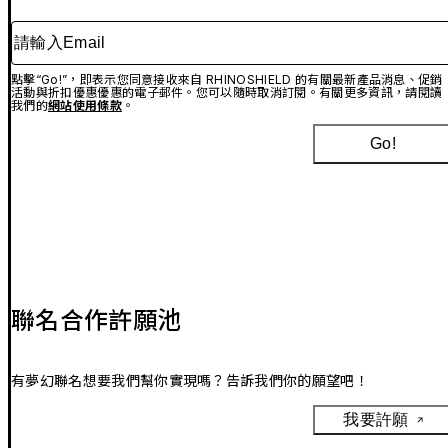
請輸入Email
點擊“Go!”，即表示您同意接收來自 RHINOSHIELD 的有關最新產品消息、促銷
活動與折扣優惠優惠的電子郵件。您可以隨時取消訂閱。有關更多資訊，請閱讀
我們的
網站使用條款
。
Go!
聯名合作許願池
有夢幻聯名想要我們幫你實現嗎？告訴我們你的願望吧！
我要許願