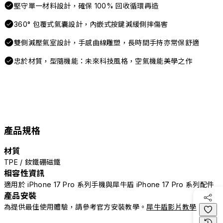
堅守單一材料設計，確保 100% 回收循環再造
360° 包覆式氣囊設計，內嵌式按鍵減緩側摔傷害
雙側減壓氣室設計，手感曲線雕塑，長時間手持亦常保舒適
忠於材質，型隨機能：未來科技風格，空氣機能美學之作
產品規格
材質
TPE / 釹鐵硼磁鐵
相容性資訊
適用於 iPhone 17 Pro 系列手機與犀牛盾 iPhone 17 Pro 系列配件
產品安裝
為提供最佳使用體驗，請參考官方安裝教學。
犀牛盾影片教學