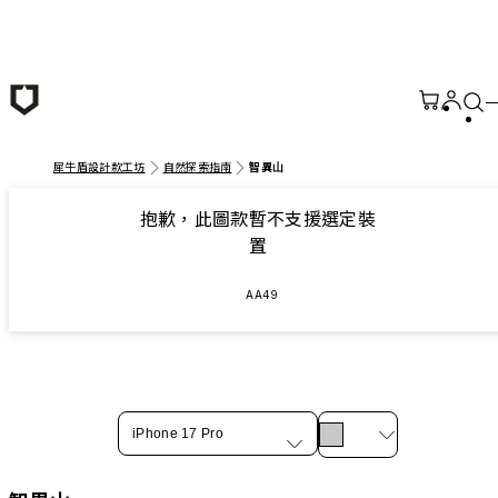
跳至主要內容
犀牛盾設計款工坊
自然探索指南
智異⼭
抱歉，此圖款暫不支援選定裝
置
AA49
iPhone 17 Pro