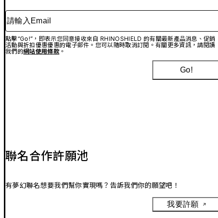
請輸入Email
點擊“Go!”，即表示您同意接收來自 RHINOSHIELD 的有關最新產品消息、促銷
活動與折扣優惠優惠的電子郵件。您可以隨時取消訂閱。有關更多資訊，請閱讀
我們的
網站使用條款
。
Go!
聯名合作許願池
有夢幻聯名想要我們幫你實現嗎？告訴我們你的願望吧！
我要許願