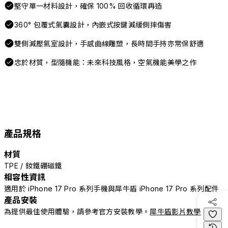
堅守單一材料設計，確保 100% 回收循環再造
360° 包覆式氣囊設計，內嵌式按鍵減緩側摔傷害
雙側減壓氣室設計，手感曲線雕塑，長時間手持亦常保舒適
忠於材質，型隨機能：未來科技風格，空氣機能美學之作
產品規格
材質
TPE / 釹鐵硼磁鐵
相容性資訊
適用於 iPhone 17 Pro 系列手機與犀牛盾 iPhone 17 Pro 系列配件
產品安裝
為提供最佳使用體驗，請參考官方安裝教學。
犀牛盾影片教學