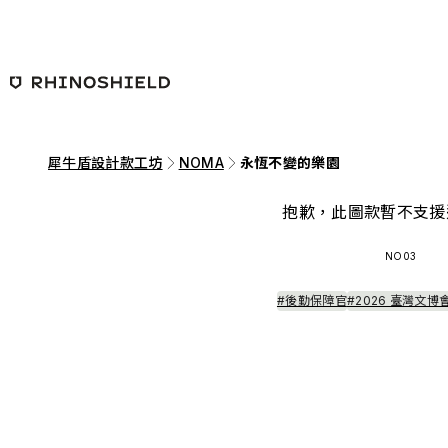
跳至主要內容
犀牛盾設計款工坊
NOMA
永恆不變的樂園
抱歉，此圖款暫不支援
NO03
#後勤保障官
#2026 臺灣文博