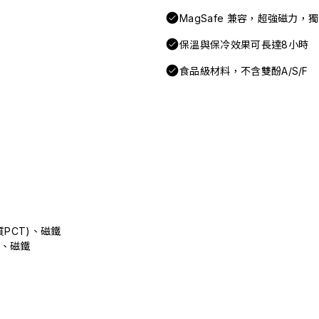
MagSafe 兼容，超強磁力，
保溫與保冷效果可長達8小時
食品級材料，不含雙酚A/S/F
質PCT)、磁鐵
)、磁鐵