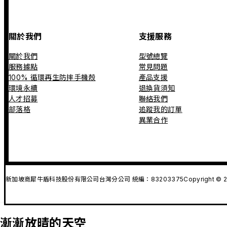
關於我們
支援服務
關於我們
型號總覽
服務據點
常見問題
100% 循環再生防摔手機殼
產品支援
環境永續
退換貨須知
人才招募
聯絡我們
部落格
追蹤我的訂單
異業合作
新加坡商犀牛盾科技股份有限公司台灣分公司 統編：83203375
Copyright © 2
漸漸放晴的天空