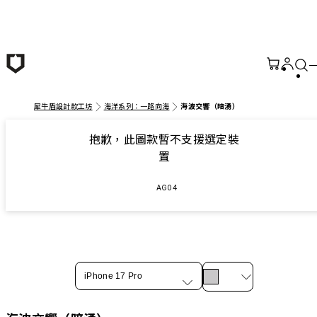
跳至主要內容
犀牛盾設計款工坊
海洋系列：一路向海
海波交響（暗湧）
抱歉，此圖款暫不支援選定裝
置
AG04
iPhone 17 Pro