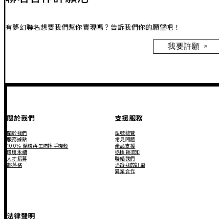
有夢幻聯名想要我們幫你實現嗎？告訴我們你的願望吧！
我要許願
關於我們
支援服務
關於我們
型號總覽
服務據點
常見問題
100% 循環再生防摔手機殼
產品支援
環境永續
退換貨須知
人才招募
聯絡我們
部落格
追蹤我的訂單
異業合作
法律聲明