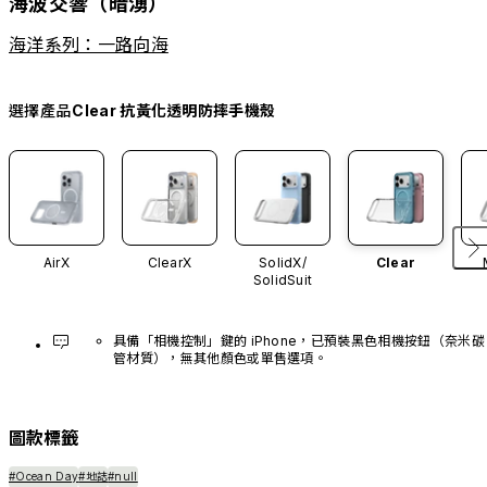
海波交響（暗湧）
海洋系列：一路向海
選擇產品
Clear 抗黃化透明防摔手機殼
AirX
ClearX
SolidX/
Clear
SolidSuit
具備「相機控制」鍵的 iPhone，已預裝黑色相機按鈕（奈米碳
管材質），無其他顏色或單售選項。
圖款標籤
#Ocean Day
#地誌
#null