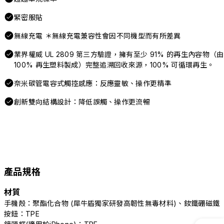
緊密服貼
無線充電 ＊無線充電兼容性會因不同機型而有所差異
業界權威 UL 2809 第三方驗證，擁有至少 91% 的再生內容物（由
100% 再生塑料製成）完整追溯回收來源，100% 可循環再生。
奈米碳管電容式觸控感應：反應靈敏、操作更精準
創新雙向結構設計：降低誤觸、操作更流暢
產品規格
材質
手機殼：聚酯化合物 (犀牛盾獨家研發高韌性無毒材料)、釹鐵硼磁鐵
按鈕：TPE