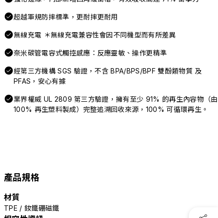
超越軍規防摔標準，更耐摔更耐用
無線充電 ＊無線充電兼容性會因不同機型而有所差異
奈米碳管電容式觸控感應：反應靈敏、操作更精準
經第三方機構 SGS 驗證，不含 BPA/BPS/BPF 雙酚類物質 及
PFAS，安心有據
業界權威 UL 2809 第三方驗證，擁有至少 91% 的再生內容物（由
100% 再生塑料製成）完整追溯回收來源，100% 可循環再生。
產品規格
材質
TPE / 釹鐵硼磁鐵