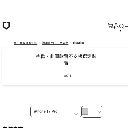
跳至主要內容
犀牛盾設計款工坊
海洋系列：一路向海
自游自在
抱歉，此圖款暫不支援選定裝
置
AG11
iPhone 17 Pro