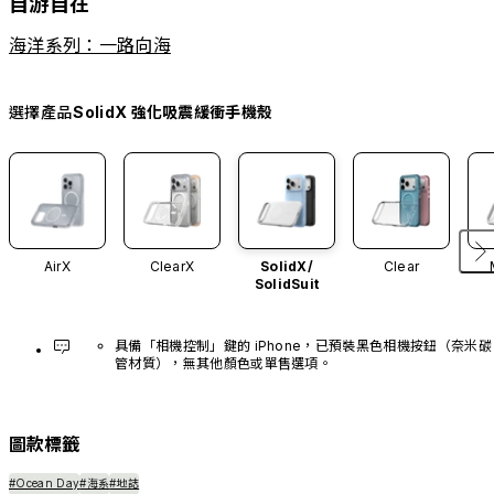
自游自在
海洋系列：一路向海
選擇產品
SolidX 強化吸震緩衝手機殼
AirX
ClearX
SolidX/
Clear
SolidSuit
具備「相機控制」鍵的 iPhone，已預裝黑色相機按鈕（奈米碳
管材質），無其他顏色或單售選項。
圖款標籤
#Ocean Day
#海系
#地誌