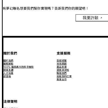
有夢幻聯名想要我們幫你實現嗎？告訴我們你的願望吧！
我要許願
關於我們
支援服務
關於我們
型號總覽
服務據點
常見問題
100% 循環再生防摔手機殼
產品支援
環境永續
退換貨須知
人才招募
聯絡我們
部落格
追蹤我的訂單
異業合作
法律聲明