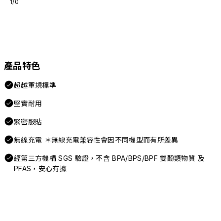
1/0
產品特色
超越軍規標準
堅實耐用
緊密服貼
無線充電 ＊無線充電兼容性會因不同機型而有所差異
經第三方機構 SGS 驗證，不含 BPA/BPS/BPF 雙酚類物質 及
PFAS，安心有據