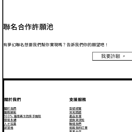
聯名合作許願池
有夢幻聯名想要我們幫你實現嗎？告訴我們你的願望吧！
我要許願
關於我們
支援服務
關於我們
型號總覽
服務據點
常見問題
100% 循環再生防摔手機殼
產品支援
環境永續
退換貨須知
人才招募
聯絡我們
部落格
追蹤我的訂單
異業合作