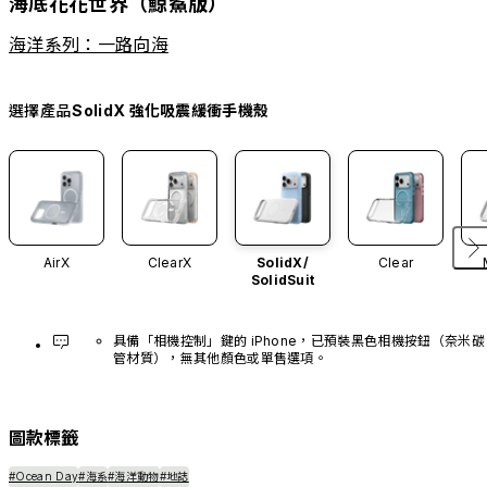
海底花花世界（鯨鯊版）
海洋系列：一路向海
選擇產品
SolidX 強化吸震緩衝手機殼
AirX
ClearX
SolidX/
Clear
SolidSuit
具備「相機控制」鍵的 iPhone，已預裝黑色相機按鈕（奈米碳
管材質），無其他顏色或單售選項。
圖款標籤
#Ocean Day
#海系
#海洋動物
#地誌