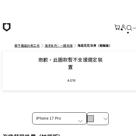
跳至主要內容
犀牛盾設計款工坊
海洋系列：一路向海
海底花花世界（鯨鯊版）
抱歉，此圖款暫不支援選定裝
置
AG16
iPhone 17 Pro