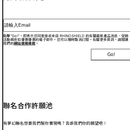
請輸入Email
點擊“Go!”，即表示您同意接收來自 RHINOSHIELD 的有關最新產品消息、促銷
活動與折扣優惠優惠的電子郵件。您可以隨時取消訂閱。有關更多資訊，請閱讀
我們的
網站使用條款
。
Go!
聯名合作許願池
有夢幻聯名想要我們幫你實現嗎？告訴我們你的願望吧！