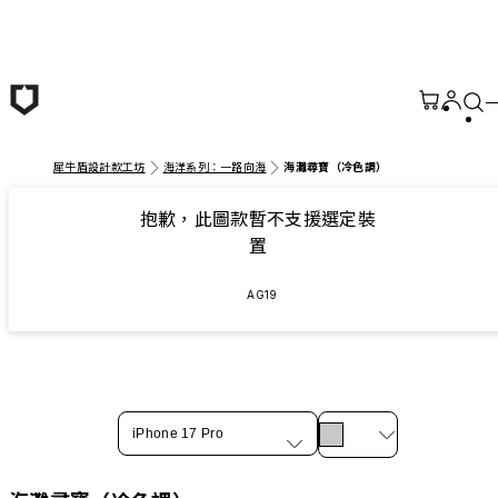
跳至主要內容
犀牛盾設計款工坊
海洋系列：一路向海
海灘尋寶（冷色調）
抱歉，此圖款暫不支援選定裝
置
AG19
iPhone 17 Pro