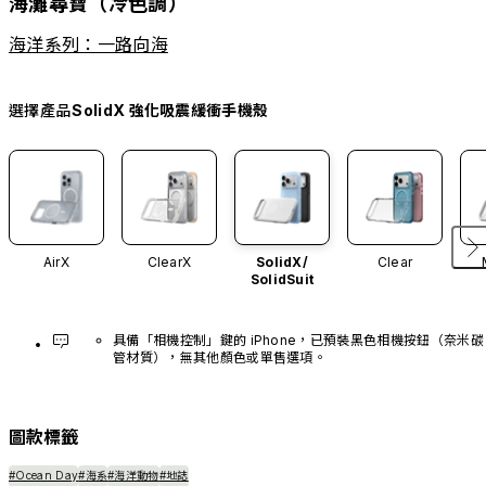
海灘尋寶（冷色調）
海洋系列：一路向海
選擇產品
SolidX 強化吸震緩衝手機殼
AirX
ClearX
SolidX/
Clear
SolidSuit
具備「相機控制」鍵的 iPhone，已預裝黑色相機按鈕（奈米碳
管材質），無其他顏色或單售選項。
圖款標籤
#Ocean Day
#海系
#海洋動物
#地誌