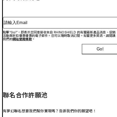
請輸入Email
點擊“Go!”，即表示您同意接收來自 RHINOSHIELD 的有關最新產品消息、促銷
活動與折扣優惠優惠的電子郵件。您可以隨時取消訂閱。有關更多資訊，請閱讀
我們的
網站使用條款
。
Go!
聯名合作許願池
有夢幻聯名想要我們幫你實現嗎？告訴我們你的願望吧！