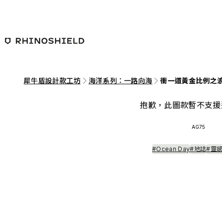
跳至主要內容
犀牛盾設計款工坊
海洋系列：一路向海
衝一道黃金比例之
抱歉，此圖款暫不支援
AG75
#Ocean Day
#地誌
#靈