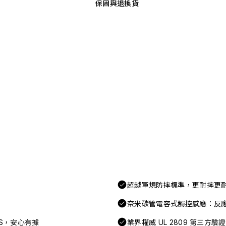
保固與退換貨
超越軍規防摔標準，更耐摔更
奈米碳管電容式觸控感應：反
FAS，安心有據
業界權威 UL 2809 第三方