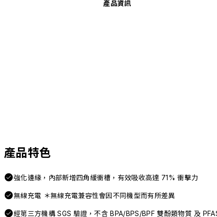
產品資訊
產品特色
強化邊緣，內部新增四角緩衝槽，有效吸收高達 71% 衝擊力
無線充電 ＊無線充電兼容性會因不同機型而有所差異
經第三方機構 SGS 驗證，不含 BPA/BPS/BPF 雙酚類物質 及 P