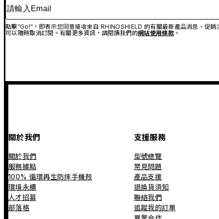
請輸入Email
點擊“Go!”，即表示您同意接收來自 RHINOSHIELD 的有關最新產品消息
可以隨時取消訂閱。有關更多資訊，請閱讀我們的
網站使用條款
。
關於我們
支援服務
關於我們
型號總覽
服務據點
常見問題
100% 循環再生防摔手機殼
產品支援
環境永續
退換貨須知
人才招募
聯絡我們
部落格
追蹤我的訂單
異業合作