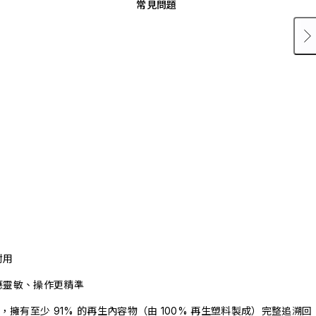
常見問題
耐用
應靈敏、操作更精準
驗證，擁有至少 91% 的再生內容物（由 100% 再生塑料製成）完整追溯回