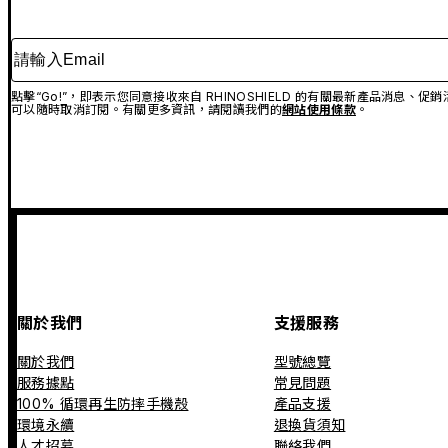
請輸入Email
點擊“Go!”，即表示您同意接收來自 RHINOSHIELD 的有關最新產品消息
可以隨時取消訂閱。有關更多資訊，請閱讀我們的
網站使用條款
。
關於我們
支援服務
關於我們
型號總覽
服務據點
常見問題
100% 循環再生防摔手機殼
產品支援
環境永續
退換貨須知
人才招募
聯絡我們