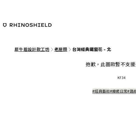
跳至主要內容
犀牛盾設計款工坊
老屋顏
台灣經典鐵窗花 - 北
抱歉，此圖款暫不支援
KF34
#經典藝術
#療癒日常
#路