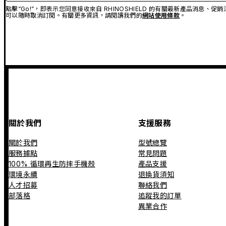
點擊“Go!”，即表示您同意接收來自 RHINOSHIELD 的有關最新產品消息
可以隨時取消訂閱。有關更多資訊，請閱讀我們的
網站使用條款
。
關於我們
支援服務
關於我們
型號總覽
服務據點
常見問題
100% 循環再生防摔手機殼
產品支援
環境永續
退換貨須知
人才招募
聯絡我們
部落格
追蹤我的訂單
異業合作