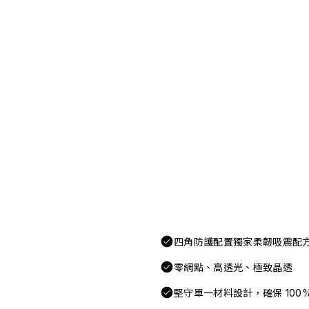
四角防護配置獨家柔韌吸震配
零網點、高透光、極致晶透
堅守單一材料設計，確保 100