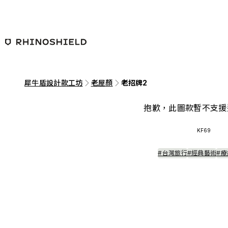
跳至主要內容
犀牛盾設計款工坊
老屋顏
老招牌2
抱歉，此圖款暫不支援
KF69
#台灣旅行
#經典藝術
#