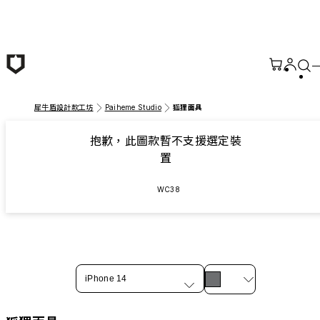
跳至主要內容
犀牛盾設計款工坊
Paiheme Studio
狐狸面具
抱歉，此圖款暫不支援選定裝
置
WC38
iPhone 14