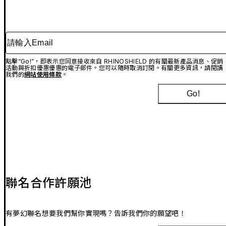
請輸入Email
點擊“Go!”，即表示您同意接收來自 RHINOSHIELD 的有關最新產品消息、促銷
活動與折扣優惠優惠的電子郵件。您可以隨時取消訂閱。有關更多資訊，請閱讀
我們的
網站使用條款
。
Go!
聯名合作許願池
有夢幻聯名想要我們幫你實現嗎？告訴我們你的願望吧！