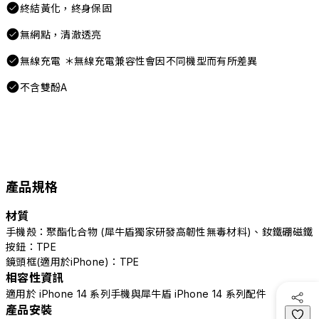
終結黃化，終身保固
無網點，清澈透亮
無線充電 ＊無線充電兼容性會因不同機型而有所差異
不含雙酚A
產品規格
材質
手機殼：聚酯化合物 (犀牛盾獨家研發高韌性無毒材料)、釹鐵硼磁鐵
按鈕：TPE
鏡頭框(適用於iPhone)：TPE
相容性資訊
適用於 iPhone 14 系列手機與犀牛盾 iPhone 14 系列配件
產品安裝