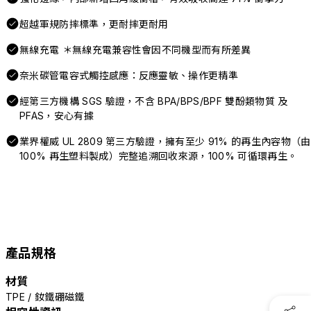
超越軍規防摔標準，更耐摔更耐用
無線充電 ＊無線充電兼容性會因不同機型而有所差異
奈米碳管電容式觸控感應：反應靈敏、操作更精準
經第三方機構 SGS 驗證，不含 BPA/BPS/BPF 雙酚類物質 及
PFAS，安心有據
業界權威 UL 2809 第三方驗證，擁有至少 91% 的再生內容物（由
100% 再生塑料製成）完整追溯回收來源，100% 可循環再生。
產品規格
材質
TPE / 釹鐵硼磁鐵