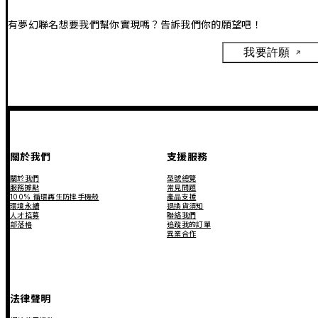
有夢幻聯名想要我們幫你實現嗎？告訴我們你的願望吧！
我要許願
關於我們
支援服務
關於我們
型號總覽
服務據點
常見問題
100% 循環再生防摔手機殼
產品支援
環境永續
退換貨須知
人才招募
聯絡我們
部落格
追蹤我的訂單
異業合作
法律聲明