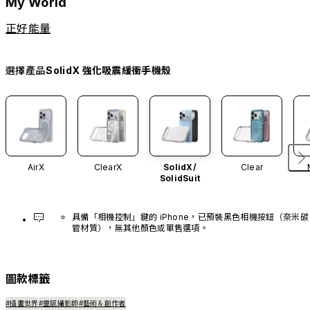
My World
正好能量
選擇產品
SolidX 強化吸震緩衝手機殼
AirX
ClearX
SolidX/
Clear
SolidSuit
具備「相機控制」鍵的 iPhone，已預裝黑色相機按鈕（奈米碳
管材質），無其他顏色或單售選項。
圖款標籤
#插畫世界
#靈感攝影師
#藝術＆創作者