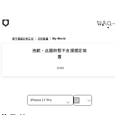
跳至主要內容
犀牛盾設計款工坊
正好能量
My World
抱歉，此圖款暫不支援選定裝
置
D140
iPhone 17 Pro