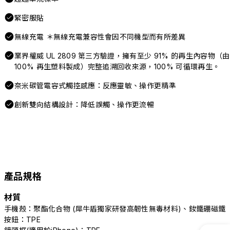
緊密服貼
無線充電 ＊無線充電兼容性會因不同機型而有所差異
業界權威 UL 2809 第三方驗證，擁有至少 91% 的再生內容物（由
100% 再生塑料製成）完整追溯回收來源，100% 可循環再生。
奈米碳管電容式觸控感應：反應靈敏、操作更精準
創新雙向結構設計：降低誤觸、操作更流暢
產品規格
材質
手機殼：聚酯化合物 (犀牛盾獨家研發高韌性無毒材料)、釹鐵硼磁鐵
按鈕：TPE