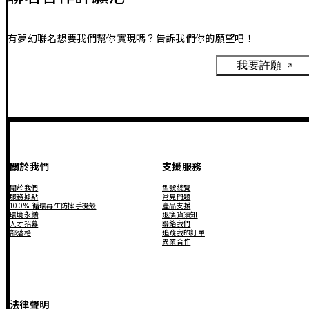
有夢幻聯名想要我們幫你實現嗎？告訴我們你的願望吧！
我要許願
關於我們
支援服務
關於我們
型號總覽
服務據點
常見問題
100% 循環再生防摔手機殼
產品支援
環境永續
退換貨須知
人才招募
聯絡我們
部落格
追蹤我的訂單
異業合作
法律聲明