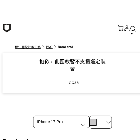
跳至主要內容
犀牛盾設計款工坊
PSG
Banderol
抱歉，此圖款暫不支援選定裝
置
OQ38
iPhone 17 Pro