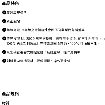
產品特色
超越軍規標準
緊密服貼
無線充電 ＊無線充電兼容性會因不同機型而有所差異
業界權威 UL 2809 第三方驗證，擁有至少 91% 的再生內容物（由
100% 再生塑料製成）完整追溯回收來源，100% 可循環再生。
奈米碳管電容式觸控感應：反應靈敏、操作更精準
創新雙向結構設計：降低誤觸、操作更流暢
產品規格
材質