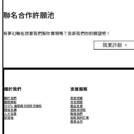
聯名合作許願池
有夢幻聯名想要我們幫你實現嗎？告訴我們你的願望吧！
我要許願
關於我們
支援服務
關於我們
型號總覽
服務據點
常見問題
100% 循環再生防摔手機殼
產品支援
環境永續
退換貨須知
人才招募
聯絡我們
部落格
追蹤我的訂單
異業合作