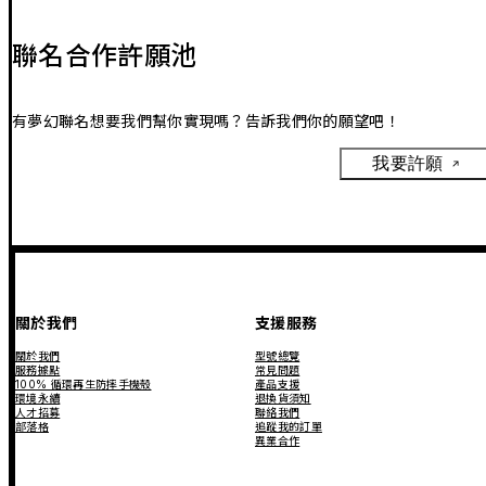
聯名合作許願池
有夢幻聯名想要我們幫你實現嗎？告訴我們你的願望吧！
我要許願
關於我們
支援服務
關於我們
型號總覽
服務據點
常見問題
100% 循環再生防摔手機殼
產品支援
環境永續
退換貨須知
人才招募
聯絡我們
部落格
追蹤我的訂單
異業合作