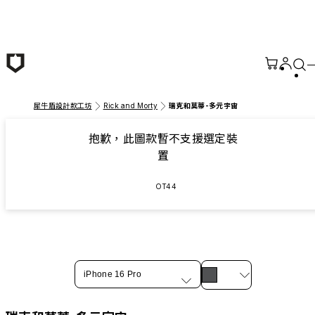
跳至主要內容
犀牛盾設計款工坊
Rick and Morty
瑞克和莫蒂-多元宇宙
抱歉，此圖款暫不支援選定裝
置
OT44
iPhone 16 Pro