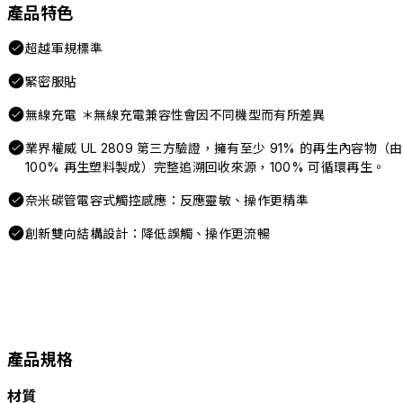
產品特色
超越軍規標準
緊密服貼
無線充電 ＊無線充電兼容性會因不同機型而有所差異
業界權威 UL 2809 第三方驗證，擁有至少 91% 的再生內容物（由
100% 再生塑料製成）完整追溯回收來源，100% 可循環再生。
奈米碳管電容式觸控感應：反應靈敏、操作更精準
創新雙向結構設計：降低誤觸、操作更流暢
產品規格
材質