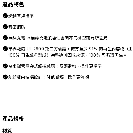
產品特色
超越軍規標準
緊密服貼
無線充電 ＊無線充電兼容性會因不同機型而有所差異
業界權威 UL 2809 第三方驗證，擁有至少 91% 的再生內容物（由
100% 再生塑料製成）完整追溯回收來源，100% 可循環再生。
奈米碳管電容式觸控感應：反應靈敏、操作更精準
創新雙向結構設計：降低誤觸、操作更流暢
產品規格
材質