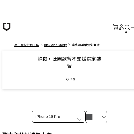
跳至主要內容
犀牛盾設計款工坊
Rick and Morty
瑞克和莫蒂迷失太空
抱歉，此圖款暫不支援選定裝
置
OT49
iPhone 16 Pro