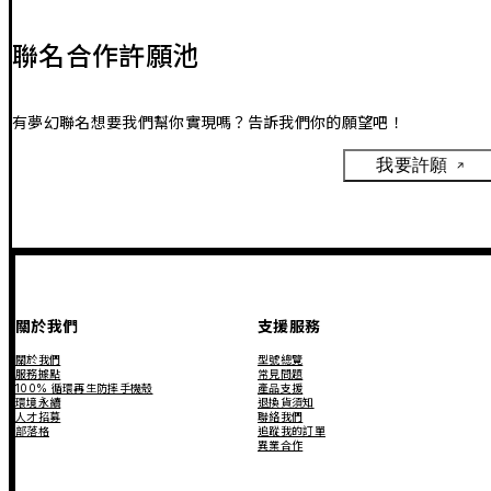
聯名合作許願池
有夢幻聯名想要我們幫你實現嗎？告訴我們你的願望吧！
我要許願
關於我們
支援服務
關於我們
型號總覽
服務據點
常見問題
100% 循環再生防摔手機殼
產品支援
環境永續
退換貨須知
人才招募
聯絡我們
部落格
追蹤我的訂單
異業合作