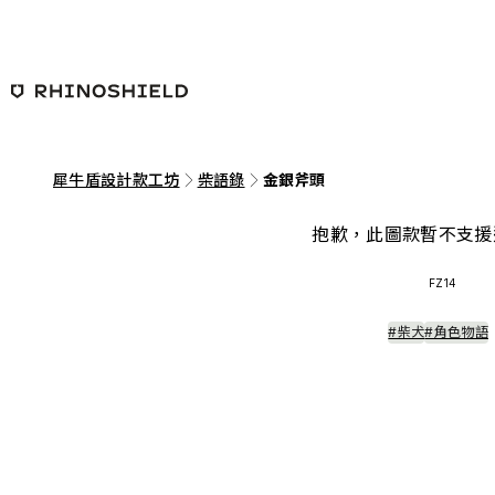
跳至主要內容
犀牛盾設計款工坊
柴語錄
金銀斧頭
抱歉，此圖款暫不支援
FZ14
#柴犬
#角色物語