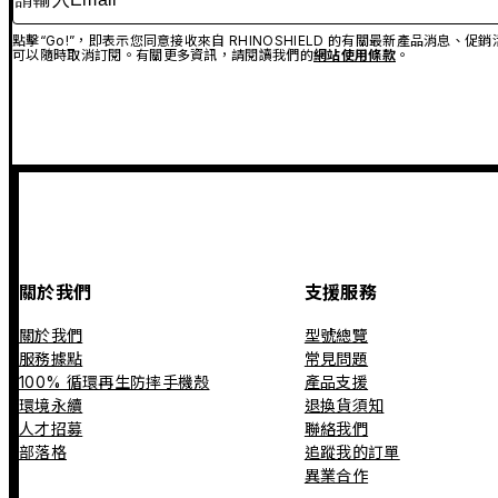
點擊“Go!”，即表示您同意接收來自 RHINOSHIELD 的有關最新產品消息
可以隨時取消訂閱。有關更多資訊，請閱讀我們的
網站使用條款
。
關於我們
支援服務
關於我們
型號總覽
服務據點
常見問題
100% 循環再生防摔手機殼
產品支援
環境永續
退換貨須知
人才招募
聯絡我們
部落格
追蹤我的訂單
異業合作