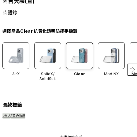
阿吉大臉(直)
柴語錄
選擇產品
Clear 抗黃化透明防摔手機殼
AirX
SolidX/
Clear
Mod NX
Mo
SolidSuit
圖款標籤
#柴犬
#角色物語