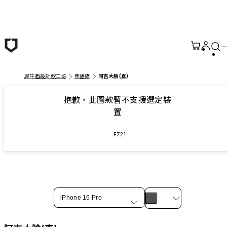
跳至主要內容
犀牛盾設計款工坊
柴語錄
阿吉大臉(直)
抱歉，此圖款暫不支援選定裝
置
FZ21
iPhone 16 Pro