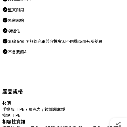
堅實耐用
緊密服貼
模組化
無線充電 ＊無線充電兼容性會因不同機型而有所差異
不含雙酚A
產品規格
材質
手機殼: TPE / 壓克力 / 釹鐵硼磁鐵
按鍵: TPE
相容性資訊