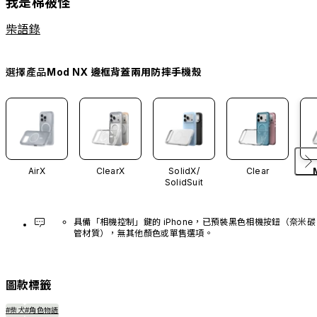
我是棉被怪
柴語錄
選擇產品
Mod NX 邊框背蓋兩用防摔手機殼
AirX
ClearX
SolidX/
Clear
SolidSuit
具備「相機控制」鍵的 iPhone，已預裝黑色相機按鈕（奈米碳
管材質），無其他顏色或單售選項。
圖款標籤
#柴犬
#角色物語