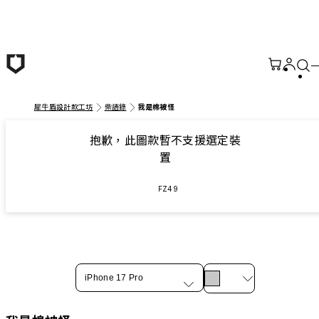
跳至主要內容
犀牛盾設計款工坊
柴語錄
我是棉被怪
抱歉，此圖款暫不支援選定裝
置
FZ49
iPhone 17 Pro