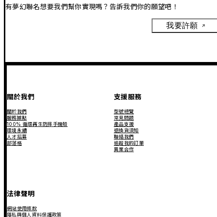
有夢幻聯名想要我們幫你實現嗎？告訴我們你的願望吧！
我要許願
關於我們
支援服務
關於我們
型號總覽
服務據點
常見問題
100% 循環再生防摔手機殼
產品支援
環境永續
退換貨須知
人才招募
聯絡我們
部落格
追蹤我的訂單
異業合作
法律聲明
網站使用條款
隱私與個人資料保護政策