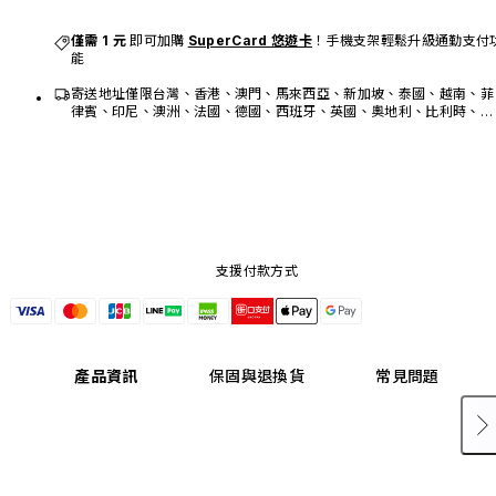
僅需 1 元 
即可加購 
SuperCard 悠遊卡
！手機支架輕鬆升級通勤支付
能
寄送地址僅限台灣、香港、澳門、馬來西亞、新加坡、泰國、越南、菲
律賓、印尼、澳洲、法國、德國、西班牙、英國、奧地利、比利時、荷
蘭、瑞士、瑞典、盧森堡、美國、加拿大、墨西哥。
支援付款方式
產品資訊
保固與退換貨
常見問題