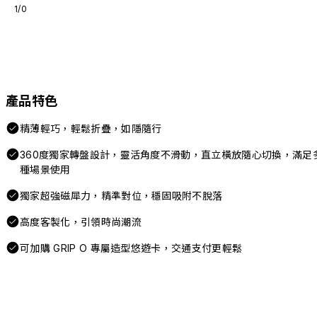
1/0
產品特色
精薄輕巧，輕鬆折疊，如隱隨行
360度獨家轉盤設計，靈活角度不滑動，直立橫放隨心切換，滿足
種場景使用
獨家超強磁犀力，精準對位，穩固吸附不脫落
高度客製化，引領時尚潮流
可加購 GRIP O 專屬造型悠遊卡，交通支付更輕鬆