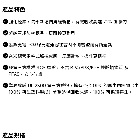
產品特色
強化邊緣，內部新增四角緩衝槽，有效吸收高達 71% 衝擊力
超越軍規防摔標準，更耐摔更耐用
無線充電 ＊無線充電兼容性會因不同機型而有所差異
奈米碳管電容式觸控感應：反應靈敏、操作更精準
經第三方機構 SGS 驗證，不含 BPA/BPS/BPF 雙酚類物質 及
PFAS，安心有據
業界權威 UL 2809 第三方驗證，擁有至少 91% 的再生內容物（由
100% 再生塑料製成）完整追溯回收來源，100% 可循環再生。
產品規格