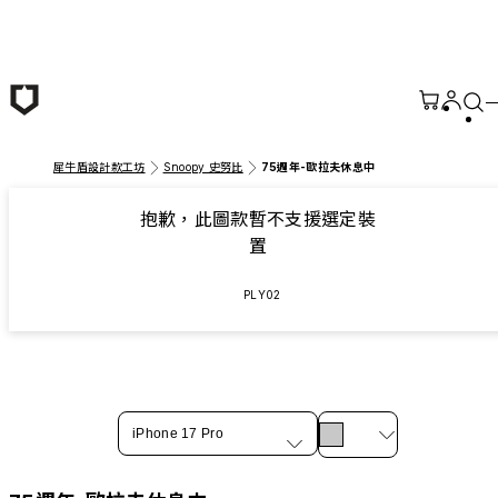
跳至主要內容
犀牛盾設計款工坊
Snoopy 史努比
75週年-歐拉夫休息中
抱歉，此圖款暫不支援選定裝
置
PLY02
iPhone 17 Pro