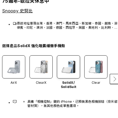
75週年-歐拉夫休息中
Snoopy 史努比
寄送地址僅限台灣、香港、澳門、馬來西亞、新加坡、泰國、越南、菲
律賓、印尼、澳洲、法國、德國、西班牙、英國、奧地利、比利時、荷
蘭、瑞士、瑞典、盧森堡、美國、加拿大、墨西哥。
選擇產品
SolidX 強化吸震緩衝手機殼
AirX
ClearX
SolidX/
Clear
SolidSuit
具備「相機控制」鍵的 iPhone，已預裝黑色相機按鈕（奈米碳
管材質），無其他顏色或單售選項。