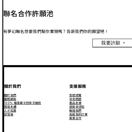
聯名合作許願池
有夢幻聯名想要我們幫你實現嗎？告訴我們你的願望吧！
我要許願
關於我們
支援服務
關於我們
型號總覽
服務據點
常見問題
100% 循環再生防摔手機殼
產品支援
環境永續
退換貨須知
人才招募
聯絡我們
部落格
追蹤我的訂單
異業合作