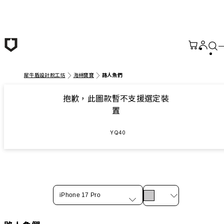
跳至主要內容
犀牛盾設計款工坊
海綿寶寶
路人魚們
抱歉，此圖款暫不支援選定裝
置
YQ40
iPhone 17 Pro