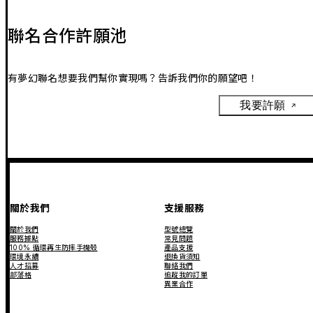
聯名合作許願池
有夢幻聯名想要我們幫你實現嗎？告訴我們你的願望吧！
我要許願
關於我們
支援服務
關於我們
型號總覽
服務據點
常見問題
100% 循環再生防摔手機殼
產品支援
環境永續
退換貨須知
人才招募
聯絡我們
部落格
追蹤我的訂單
異業合作