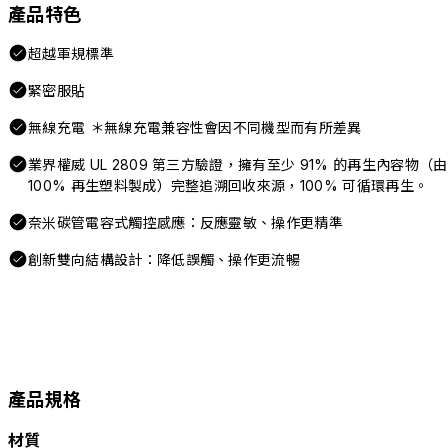
產品特色
超越軍規標準
緊密服貼
無線充電 ＊無線充電兼容性會因不同機型而有所差異
業界權威 UL 2809 第三方驗證，擁有至少 91% 的再生內容物（由
100% 再生塑料製成）完整追溯回收來源，100% 可循環再生。
奈米碳管電容式觸控感應：反應靈敏、操作更精準
創新雙向結構設計：降低誤觸、操作更流暢
產品規格
材質