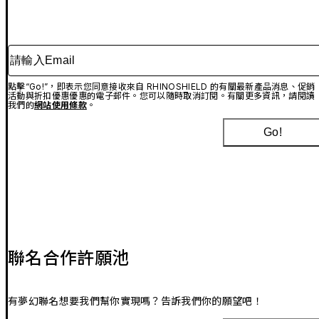
請輸入Email
點擊“Go!”，即表示您同意接收來自 RHINOSHIELD 的有關最新產品消息、促銷
活動與折扣優惠優惠的電子郵件。您可以隨時取消訂閱。有關更多資訊，請閱讀
我們的
網站使用條款
。
Go!
聯名合作許願池
有夢幻聯名想要我們幫你實現嗎？告訴我們你的願望吧！