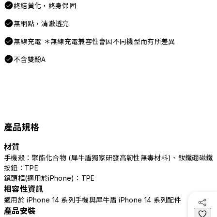
終結黃化，終身保固
無網點，清澈透亮
無線充電 ＊無線充電兼容性會因不同機型而有所差異
不含雙酚A
產品規格
材質
手機殼：聚酯化合物 (犀牛盾獨家研發高韌性無毒材料)、釹鐵硼磁鐵
按鈕：TPE
鏡頭框(適用於iPhone)：TPE
相容性資訊
適用於 iPhone 14 系列手機與犀牛盾 iPhone 14 系列配件
產品安裝