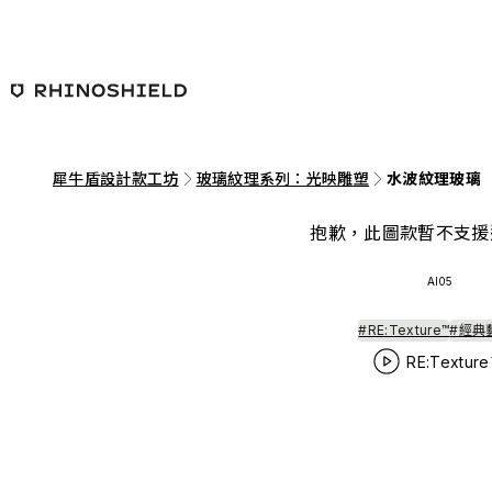
跳至主要內容
犀牛盾設計款工坊
玻璃紋理系列：光映雕塑
水波紋理玻璃
抱歉，此圖款暫不支援
AI05
#RE:Texture™
#經典
RE:Texture