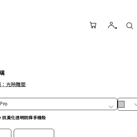
璃
列：光映雕塑
Pro
ar 抗黃化透明防摔手機殼