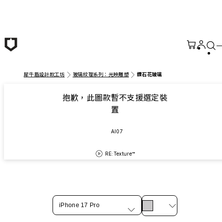
跳至主要內容
犀牛盾設計款工坊
玻璃紋理系列：光映雕塑
鑽石花玻璃
抱歉，此圖款暫不支援選定裝
置
AI07
RE:Texture™
iPhone 17 Pro