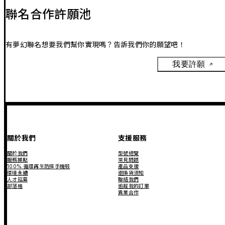
聯名合作許願池
有夢幻聯名想要我們幫你實現嗎？告訴我們你的願望吧！
我要許願
關於我們
支援服務
關於我們
型號總覽
服務據點
常見問題
100% 循環再生防摔手機殼
產品支援
環境永續
退換貨須知
人才招募
聯絡我們
部落格
追蹤我的訂單
異業合作