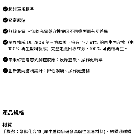
超越軍規標準
緊密服貼
無線充電 ＊無線充電兼容性會因不同機型而有所差異
業界權威 UL 2809 第三方驗證，擁有至少 91% 的再生內容物（由
100% 再生塑料製成）完整追溯回收來源，100% 可循環再生。
奈米碳管電容式觸控感應：反應靈敏、操作更精準
創新雙向結構設計：降低誤觸、操作更流暢
產品規格
材質
手機殼：聚酯化合物 (犀牛盾獨家研發高韌性無毒材料)、釹鐵硼磁鐵