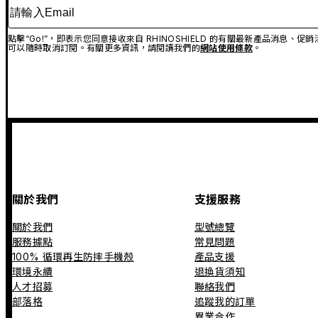
請輸入Email
點擊“Go!”，即表示您同意接收來自 RHINOSHIELD 的有關最新產品消息
可以隨時取消訂閱。有關更多資訊，請閱讀我們的
網站使用條款
。
關於我們
支援服務
關於我們
型號總覽
服務據點
常見問題
100% 循環再生防摔手機殼
產品支援
環境永續
退換貨須知
人才招募
聯絡我們
部落格
追蹤我的訂單
異業合作