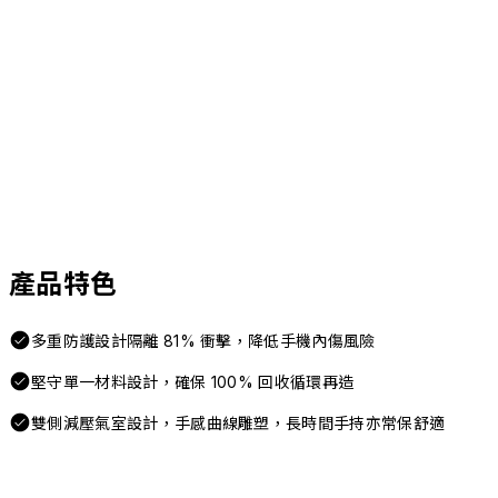
產品特色
多重防護設計隔離 81% 衝擊，降低手機內傷風險
堅守單一材料設計，確保 100% 回收循環再造
雙側減壓氣室設計，手感曲線雕塑，長時間手持亦常保舒適