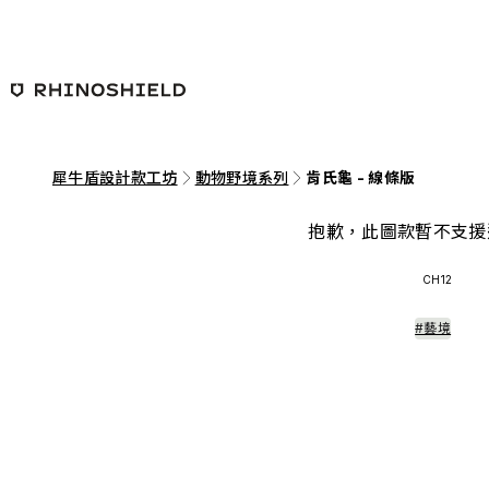
跳至主要內容
犀牛盾設計款工坊
動物野境系列
肯氏龜 - 線條版
抱歉，此圖款暫不支援
CH12
#藝境