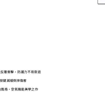
承受反覆衝擊，防護力不易衰退
式按鍵減緩側摔傷害
技風格，空氣機能美學之作