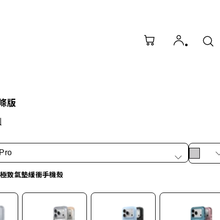
線條版
列
Pro
X 極致氣墊緩衝手機殼