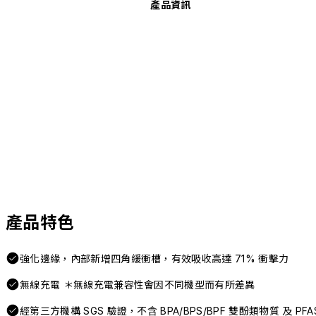
產品資訊
產品特色
強化邊緣，內部新增四角緩衝槽，有效吸收高達 71% 衝擊力
無線充電 ＊無線充電兼容性會因不同機型而有所差異
經第三方機構 SGS 驗證，不含 BPA/BPS/BPF 雙酚類物質 及 P