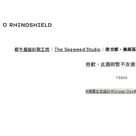
跳至主要內容
犀牛盾設計款工坊
The Seaweed Studio
德文郡・美扇藻
抱歉，此圖款暫不支援
TSS04
#精選女性設計
#Ocean Day