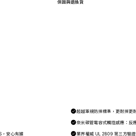
保固與退換貨
超越軍規防摔標準，更耐摔更
奈米碳管電容式觸控感應：反
FAS，安心有據
業界權威 UL 2809 第三方