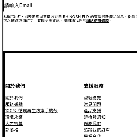
請輸入Email
點擊“Go!”，即表示您同意接收來自 RHINOSHIELD 的有關最新產品消息
可以隨時取消訂閱。有關更多資訊，請閱讀我們的
網站使用條款
。
關於我們
支援服務
關於我們
型號總覽
服務據點
常見問題
100% 循環再生防摔手機殼
產品支援
環境永續
退換貨須知
人才招募
聯絡我們
部落格
追蹤我的訂單
異業合作