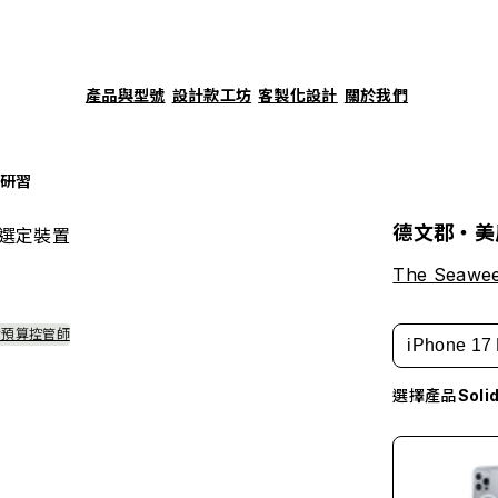
產品與型號
設計款工坊
客製化設計
關於我們
研習
德文郡・美
選定裝置
The Seawee
#預算控管師
iPhone 17 
選擇產品
Sol