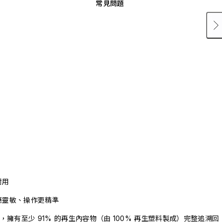
常見問題
耐用
應靈敏、操作更精準
驗證，擁有至少 91% 的再生內容物（由 100% 再生塑料製成）完整追溯回