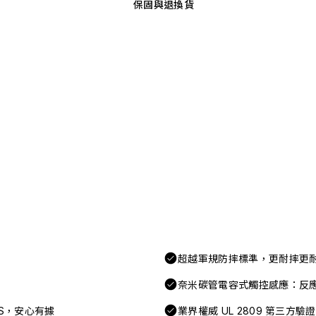
保固與退換貨
超越軍規防摔標準，更耐摔更
奈米碳管電容式觸控感應：反
FAS，安心有據
業界權威 UL 2809 第三方