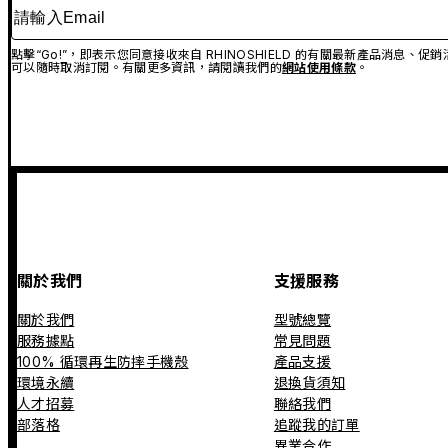
請輸入Email
點擊“Go!”，即表示您同意接收來自 RHINOSHIELD 的有關最新產品消息
可以隨時取消訂閱。有關更多資訊，請閱讀我們的
網站使用條款
。
關於我們
支援服務
關於我們
型號總覽
服務據點
常見問題
100% 循環再生防摔手機殼
產品支援
環境永續
退換貨須知
人才招募
聯絡我們
部落格
追蹤我的訂單
異業合作