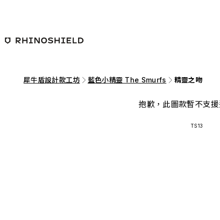
跳至主要內容
犀牛盾設計款工坊
藍色小精靈 The Smurfs
精靈之吻
抱歉，此圖款暫不支援
TS13