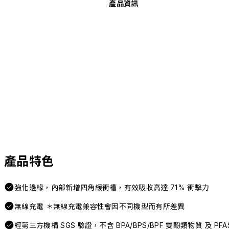
產品資訊
產品特色
強化邊緣，內部新增四角緩衝槽，有效吸收高達 71% 衝擊力
無線充電 ＊無線充電兼容性會因不同機型而有所差異
經第三方機構 SGS 驗證，不含 BPA/BPS/BPF 雙酚類物質 及 P