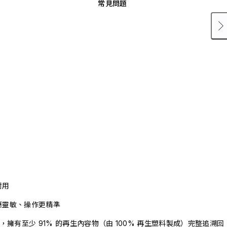
常見問題
耐用
應靈敏、操作更精準
驗證，擁有至少 91% 的再生內容物（由 100% 再生塑料製成）完整追溯回