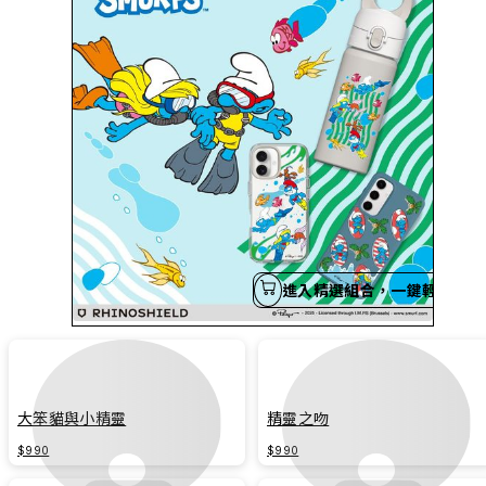
進入精選組合，一鍵輕鬆買
大笨貓與小精靈
精靈之吻
$990
$990