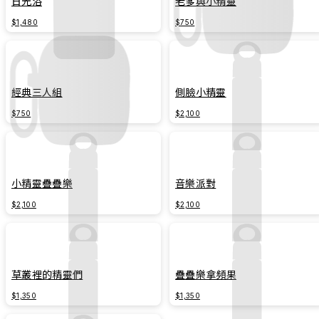
日光浴
老爹與小精靈
$1,480
$750
經典三人組
側臉小精靈
$750
$2,100
小精靈疊疊樂
音樂派對
$2,100
$2,100
草叢裡的精靈們
疊疊樂拿頻果
$1,350
$1,350