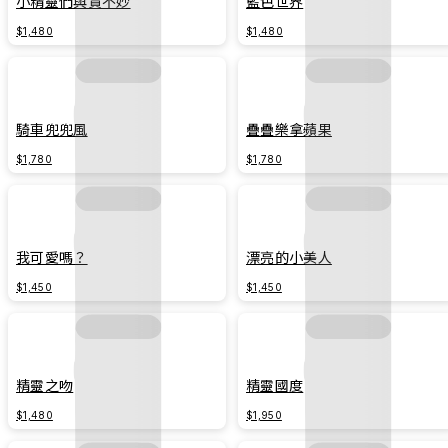
小精靈們與賈不妙
藍色世界
$1,480
$1,480
騎車兜兜風
疊疊樂拿蘋果
$1,780
$1,780
我可愛嗎？
漂亮的小美人
$1,450
$1,450
精靈之吻
精靈國度
$1,480
$1,950