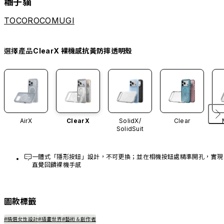
糰子貓
TOCOROCOMUGI
選擇產品
ClearX 裸機感抗黃防摔透明殼
AirX
ClearX
SolidX/
Clear
SolidSuit
一體式「隱形按鈕」設計，不可更換；並在相機按鈕處精準開孔，實現
直覺回饋裸機手感
圖款標籤
#精選女性設計
#插畫世界
#藝術＆創作者