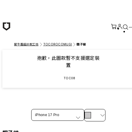
跳至主要內容
犀牛盾設計款工坊
TOCOROCOMUGI
糰子貓
抱歉，此圖款暫不支援選定裝
置
TOC08
iPhone 17 Pro