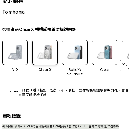
愛的贈禮
Tombonia
選擇產品
ClearX 裸機感抗黃防摔透明殼
AirX
ClearX
SolidX/
Clear
SolidSuit
一體式「隱形按鈕」設計，不可更換；並在相機按鈕處精準開孔，實現
直覺回饋裸機手感
圖款標籤
#日本祭-新潮
#LOVE
#角色物語
#插畫世界
#藝術＆創作者
#2026 臺灣文博會 創作者專區