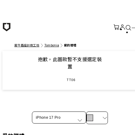
跳至主要內容
犀牛盾設計款工坊
Tombonia
愛的贈禮
抱歉，此圖款暫不支援選定裝
置
TT06
iPhone 17 Pro