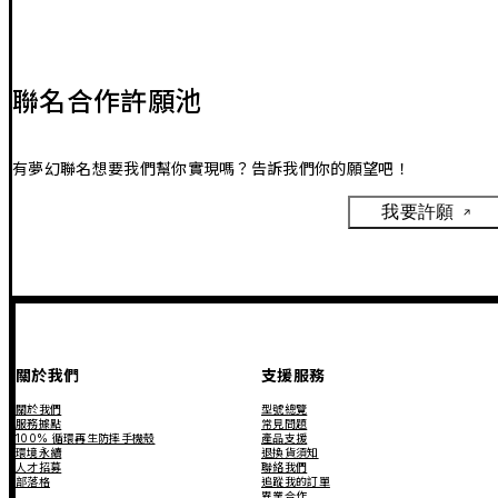
聯名合作許願池
有夢幻聯名想要我們幫你實現嗎？告訴我們你的願望吧！
我要許願
關於我們
支援服務
關於我們
型號總覽
服務據點
常見問題
100% 循環再生防摔手機殼
產品支援
環境永續
退換貨須知
人才招募
聯絡我們
部落格
追蹤我的訂單
異業合作