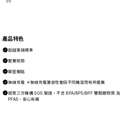
1/0
產品特色
超越軍規標準
堅實耐用
緊密服貼
無線充電 ＊無線充電兼容性會因不同機型而有所差異
經第三方機構 SGS 驗證，不含 BPA/BPS/BPF 雙酚類物質 及
PFAS，安心有據