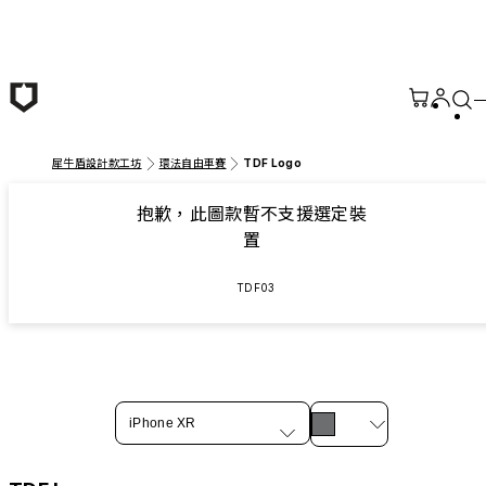
跳至主要內容
犀牛盾設計款工坊
環法自由車賽
TDF Logo
抱歉，此圖款暫不支援選定裝
置
TDF03
iPhone XR