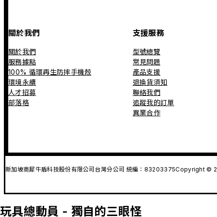
關於我們
支援服務
關於我們
型號總覽
服務據點
常見問題
100% 循環再生防摔手機殼
產品支援
環境永續
退換貨須知
人才招募
聯絡我們
部落格
追蹤我的訂單
異業合作
新加坡商犀牛盾科技股份有限公司台灣分公司 統編：83203375
Copyright © 2
玩具總動員 - 獨自的三眼怪