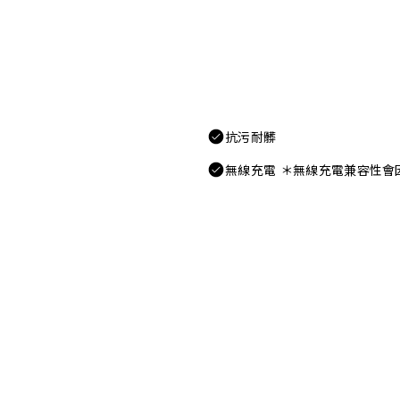
抗污耐髒
無線充電 ＊無線充電兼容性會