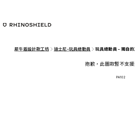
跳至主要內容
犀牛盾設計款工坊
迪士尼-玩具總動員
玩具總動員 - 獨自
抱歉，此圖款暫不支援
PA102