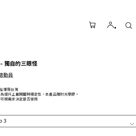
- 獨自的三眼怪
總動員
址僅限台灣
為提升上蓋開闔時穩定性，本產品隨附光學膠。
可視需求決定是否使用
o 3