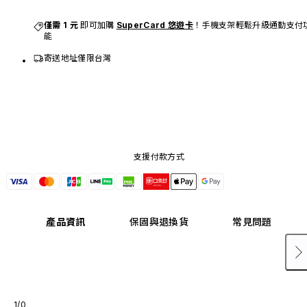
僅需 1 元 
即可加購 
SuperCard 悠遊卡
！手機支架輕鬆升級通勤支付
能
寄送地址僅限台灣
支援付款方式
產品資訊
保固與退換貨
常見問題
1/0