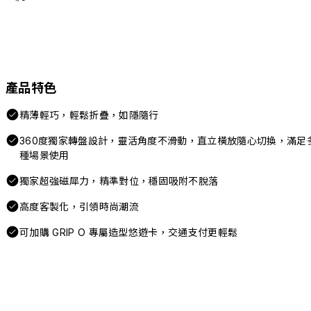
產品特色
精薄輕巧，輕鬆折疊，如隱隨行
360度獨家轉盤設計，靈活角度不滑動，直立橫放隨心切換，滿足
種場景使用
獨家超強磁犀力，精準對位，穩固吸附不脫落
高度客製化，引領時尚潮流
可加購 GRIP O 專屬造型悠遊卡，交通支付更輕鬆