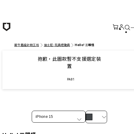
跳至主要內容
犀牛盾設計款工坊
迪士尼-玩具總動員
Hello! 三眼怪
抱歉，此圖款暫不支援選定裝
置
PA81
iPhone 15