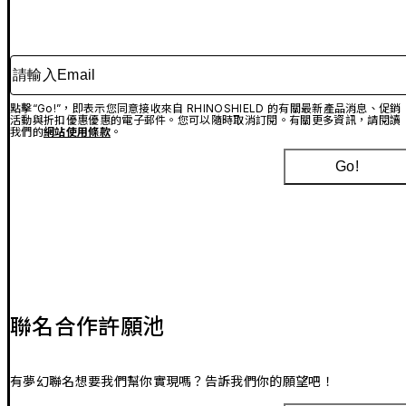
請輸入Email
點擊“Go!”，即表示您同意接收來自 RHINOSHIELD 的有關最新產品消息、促銷
活動與折扣優惠優惠的電子郵件。您可以隨時取消訂閱。有關更多資訊，請閱讀
我們的
網站使用條款
。
Go!
聯名合作許願池
有夢幻聯名想要我們幫你實現嗎？告訴我們你的願望吧！