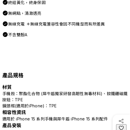
終結黃化，終身保固
無網點，清澈透亮
無線充電 ＊無線充電兼容性會因不同機型而有所差異
不含雙酚A
產品規格
材質
手機殼：聚酯化合物 (犀牛盾獨家研發高韌性無毒材料)、釹鐵硼磁鐵
按鈕：TPE
鏡頭框(適用於iPhone)：TPE
相容性資訊
適用於 iPhone 15 系列手機與犀牛盾 iPhone 15 系列配件
產品安裝