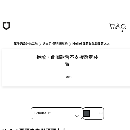
跳至主要內容
犀牛盾設計款工坊
迪士尼-玩具總動員
Hello! 蛋頭先生與蛋頭太太
抱歉，此圖款暫不支援選定裝
置
PA82
iPhone 15