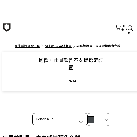
跳至主要內容
犀牛盾設計款工坊
迪士尼-玩具總動員
玩具總動員 - 未來感懷舊角色群
抱歉，此圖款暫不支援選定裝
置
PA94
iPhone 15