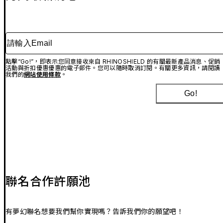
請輸入Email
點擊“Go!”，即表示您同意接收來自 RHINOSHIELD 的有關最新產品消息、促銷
活動與折扣優惠優惠的電子郵件。您可以隨時取消訂閱。有關更多資訊，請閱讀
我們的
網站使用條款
。
Go!
聯名合作許願池
有夢幻聯名想要我們幫你實現嗎？告訴我們你的願望吧！