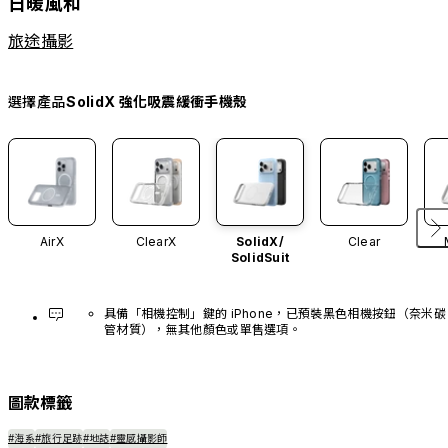
日暖風和
旅途攝影
選擇產品
SolidX 強化吸震緩衝手機殼
AirX
ClearX
SolidX/
Clear
SolidSuit
具備「相機控制」鍵的 iPhone，已預裝黑色相機按鈕（奈米碳
管材質），無其他顏色或單售選項。
圖款標籤
#海系
#旅行足跡
#地誌
#靈感攝影師