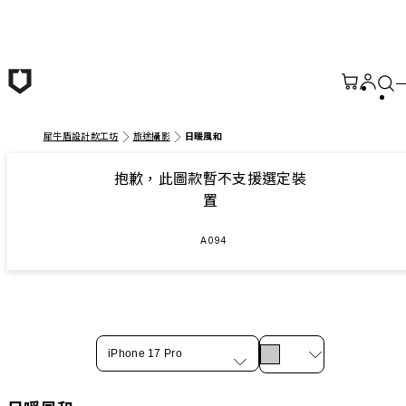
跳至主要內容
犀牛盾設計款工坊
旅途攝影
日暖風和
抱歉，此圖款暫不支援選定裝
置
A094
iPhone 17 Pro