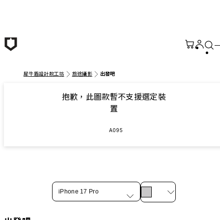
跳至主要內容
犀牛盾設計款工坊
旅途攝影
出發吧
抱歉，此圖款暫不支援選定裝
置
A095
iPhone 17 Pro