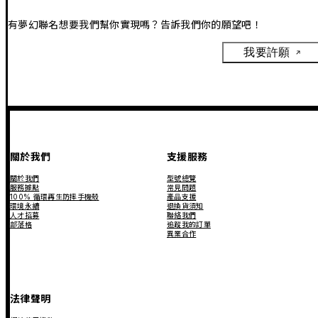
有夢幻聯名想要我們幫你實現嗎？告訴我們你的願望吧！
我要許願
關於我們
支援服務
關於我們
型號總覽
服務據點
常見問題
100% 循環再生防摔手機殼
產品支援
環境永續
退換貨須知
人才招募
聯絡我們
部落格
追蹤我的訂單
異業合作
法律聲明