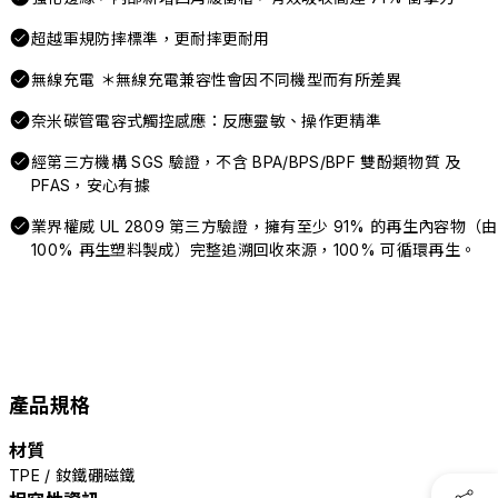
超越軍規防摔標準，更耐摔更耐用
無線充電 ＊無線充電兼容性會因不同機型而有所差異
奈米碳管電容式觸控感應：反應靈敏、操作更精準
經第三方機構 SGS 驗證，不含 BPA/BPS/BPF 雙酚類物質 及
PFAS，安心有據
業界權威 UL 2809 第三方驗證，擁有至少 91% 的再生內容物（由
100% 再生塑料製成）完整追溯回收來源，100% 可循環再生。
產品規格
材質
TPE / 釹鐵硼磁鐵