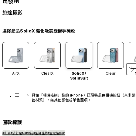
出發吧
旅途攝影
選擇產品
SolidX 強化吸震緩衝手機殼
AirX
ClearX
SolidX/
Clear
SolidSuit
具備「相機控制」鍵的 iPhone，已預裝黑色相機按鈕（奈米碳
管材質），無其他顏色或單售選項。
圖款標籤
#山系
#旅行足跡
#地誌
#聖誕佳節
#靈感攝影師