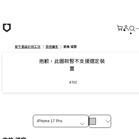
跳至主要內容
犀牛盾設計款工坊
旅途攝影
定格 從容
抱歉，此圖款暫不支援選定裝
置
A102
iPhone 17 Pro