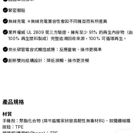
緊密服貼
無線充電 ＊無線充電兼容性會因不同機型而有所差異
業界權威 UL 2809 第三方驗證，擁有至少 91% 的再生內容物（由
100% 再生塑料製成）完整追溯回收來源，100% 可循環再生。
奈米碳管電容式觸控感應：反應靈敏、操作更精準
創新雙向結構設計：降低誤觸、操作更流暢
產品規格
材質
手機殼：聚酯化合物 (犀牛盾獨家研發高韌性無毒材料)、釹鐵硼磁鐵
按鈕：TPE