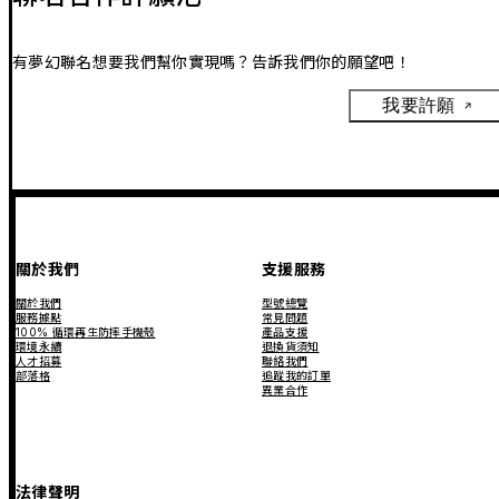
有夢幻聯名想要我們幫你實現嗎？告訴我們你的願望吧！
我要許願
關於我們
支援服務
關於我們
型號總覽
服務據點
常見問題
100% 循環再生防摔手機殼
產品支援
環境永續
退換貨須知
人才招募
聯絡我們
部落格
追蹤我的訂單
異業合作
法律聲明