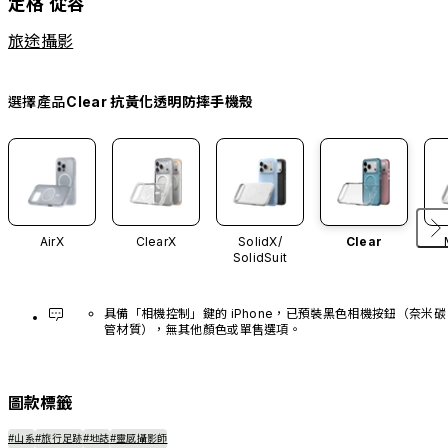
定格 從容
旅途攝影
選擇產品
Clear 抗黃化透明防摔手機殼
AirX
ClearX
SolidX/
Clear
SolidSuit
具備「相機控制」鍵的 iPhone，已預裝黑色相機按鈕（奈米碳
管材質），無其他顏色或單售選項。
圖款標籤
#山系
#旅行足跡
#地誌
#靈感攝影師