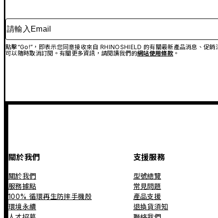
請輸入Email
點擊“Go!”，即表示您同意接收來自 RHINOSHIELD 的有關最新產品消息
可以隨時取消訂閱。有關更多資訊，請閱讀我們的
網站使用條款
。
關於我們
支援服務
關於我們
型號總覽
服務據點
常見問題
100% 循環再生防摔手機殼
產品支援
環境永續
退換貨須知
人才招募
聯絡我們