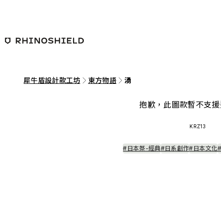
跳至主要內容
犀牛盾設計款工坊
東方物語
湧
抱歉，此圖款暫不支援
KRZ13
#日本祭-經典
#日系創作
#日本文化