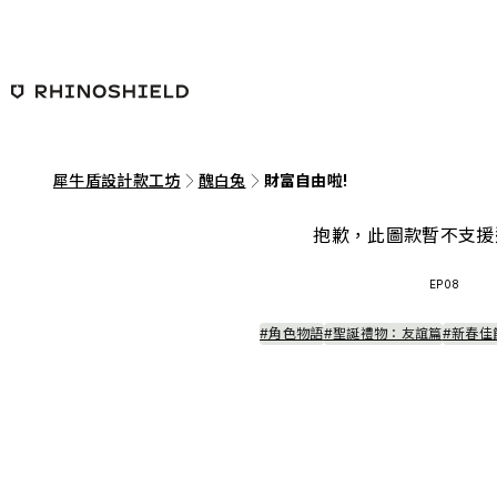
跳至主要內容
犀牛盾設計款工坊
醜白兔
財富自由啦!
抱歉，此圖款暫不支援
EP08
#角色物語
#聖誕禮物：友誼篇
#新春佳