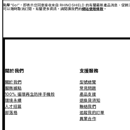
點擊“Go!”，即表示您同意接收來自 RHINOSHIELD 的有關最新產品消息
可以隨時取消訂閱。有關更多資訊，請閱讀我們的
網站使用條款
。
關於我們
支援服務
關於我們
型號總覽
服務據點
常見問題
100% 循環再生防摔手機殼
產品支援
環境永續
退換貨須知
人才招募
聯絡我們
部落格
追蹤我的訂單
異業合作