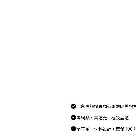
四角防護配置獨家柔韌吸震配
零網點、高透光、極致晶透
堅守單一材料設計，確保 100