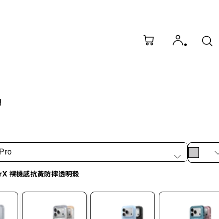
!
Pro
arX 裸機感抗黃防摔透明殼