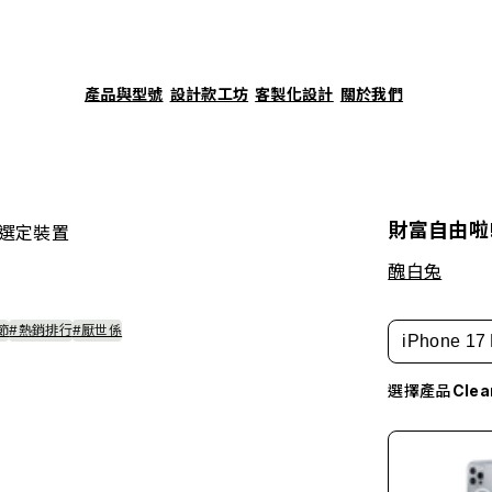
產品與型號
設計款工坊
客製化設計
關於我們
財富自由啦
選定裝置
醜白兔
節
#熱銷排行
#厭世係
iPhone 17 
選擇產品
Cle