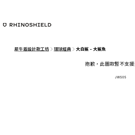
跳至主要內容
犀牛盾設計款工坊
環球經典
大白鯊 - 大鯊魚
抱歉，此圖款暫不支援
JWS05