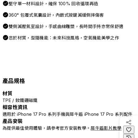
堅守單一材料設計，確保 100% 回收循環再造
360° 包覆式氣囊設計，內嵌式按鍵減緩側摔傷害
雙側減壓氣室設計，手感曲線雕塑，長時間手持亦常保舒適
忠於材質，型隨機能：未來科技風格，空氣機能美學之作
產品規格
材質
TPE / 釹鐵硼磁鐵
相容性資訊
適用於 iPhone 17 Pro 系列手機與犀牛盾 iPhone 17 Pro 系列配件
產品安裝
為提供最佳使用體驗，請參考官方安裝教學。
犀牛盾影片教學