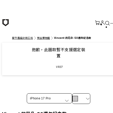
跳至主要內容
犀牛盾設計款工坊
梵谷博物館
Vincent 的花朵-50週年紀念款
抱歉，此圖款暫不支援選定裝
置
VR37
iPhone 17 Pro