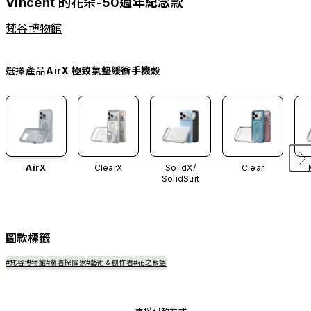
Vincent 的花朵-50週年紀念款
梵谷博物館
選擇產品
AirX 極致氣墊緩衝手機殼
AirX
ClearX
SolidX/
Clear
SolidSuit
圖款標籤
#梵谷博物館
#驚喜探險家
#藝術＆創作者
#花之絮語