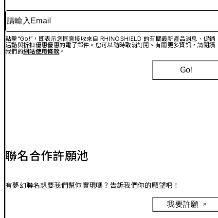
請輸入Email
點擊“Go!”，即表示您同意接收來自 RHINOSHIELD 的有關最新產品消息、促銷
活動與折扣優惠優惠的電子郵件。您可以隨時取消訂閱。有關更多資訊，請閱讀
我們的
網站使用條款
。
Go!
聯名合作許願池
有夢幻聯名想要我們幫你實現嗎？告訴我們你的願望吧！
我要許願