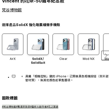
Vincent 的花朵-50週年紀念款
梵谷博物館
選擇產品
SolidX 強化吸震緩衝手機殼
AirX
SolidX/
Clear
Mod NX
Mo
SolidSuit
具備「相機控制」鍵的 iPhone，已預裝黑色相機按鈕（奈米碳
管材質），無其他顏色或單售選項。
圖款標籤
#梵谷博物館
#驚喜探險家
#藝術＆創作者
#花之絮語