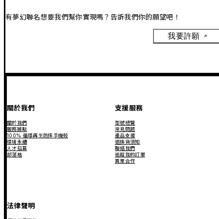
有夢幻聯名想要我們幫你實現嗎？告訴我們你的願望吧！
我要許願
關於我們
支援服務
關於我們
型號總覽
服務據點
常見問題
100% 循環再生防摔手機殼
產品支援
環境永續
退換貨須知
人才招募
聯絡我們
部落格
追蹤我的訂單
異業合作
法律聲明