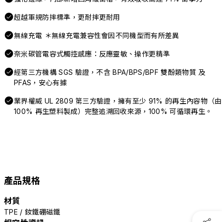
超越軍規防摔標準，更耐摔更耐用
無線充電 ＊無線充電兼容性會因不同機型而有所差異
奈米碳管電容式觸控感應：反應靈敏、操作更精準
經第三方機構 SGS 驗證，不含 BPA/BPS/BPF 雙酚類物質 及
PFAS，安心有據
業界權威 UL 2809 第三方驗證，擁有至少 91% 的再生內容物（由
100% 再生塑料製成）完整追溯回收來源，100% 可循環再生。
產品規格
材質
TPE / 釹鐵硼磁鐵